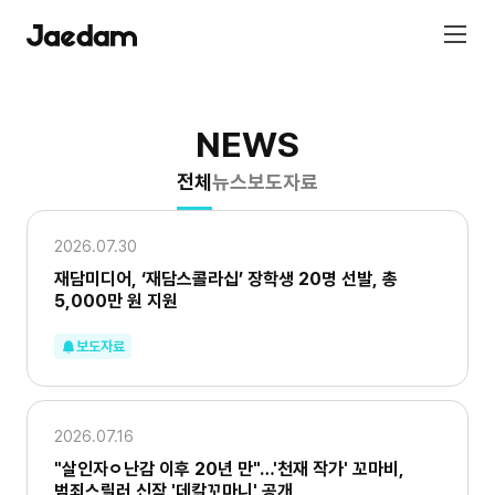
NEWS
전체
뉴스
보도자료
2026.07.30
재담미디어, ‘재담스콜라십’ 장학생 20명 선발, 총
5,000만 원 지원
보도자료
2026.07.16
"살인자ㅇ난감 이후 20년 만"…'천재 작가' 꼬마비,
범죄스릴러 신작 '데칼꼬마니' 공개