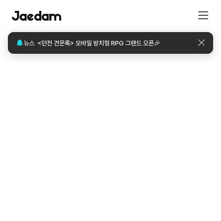
보도자료
슈퍼플래닛, 2천만 뷰 웹툰 IP 활용한 모바일 방치형 게임 '던전 견문록' 글로벌 정식 출시
뉴스
<던전 견문록> 모바일 방치형 RPG 그랜드 오픈🎉
뉴스
<숫자로 놀자.> 2권
보도자료
슈퍼플래닛, 2천만 뷰 웹툰 IP 활용한 모바일 방치형 게임 '던전 견문록' 글로벌 정식 출시